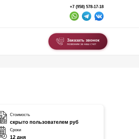
+7 (958) 578-17-18
Заказать звонок
позвоним за наш счет
ВЫБОР ПО ТИПУ
Модульные заборы и ограждения
Комбинированные заборы
Секционные заборы
ВОРОТА И КАЛИТКИ
Стоимость
скрыто пользователем руб
Ворота откатные
Сроки
Ворота распашные
12 дня
Ворота складные гармошка