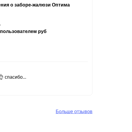
ения о заборе-жалюзи Оптима
ь
 пользователем руб
 спасибо...
Добрый день
Читать вес
Больше отзывов