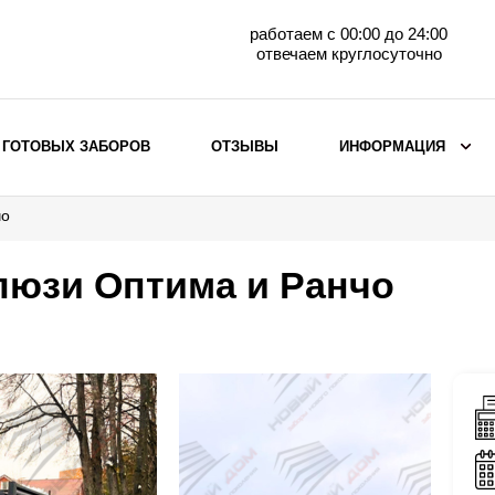
работаем с 00:00 до 24:00
отвечаем круглосуточно
 ГОТОВЫХ ЗАБОРОВ
ОТЗЫВЫ
ИНФОРМАЦИЯ
чо
ВЫБОР ПО МАТЕРИАЛУ
Заборы с кирпичными столбами
люзи Оптима и Ранчо
Заборы из евроштакетника
горизонтального
Металлические заборы для дачи
Забор жалюзи с кирпичными столбами
Металлические заборы
Металлические ограждения