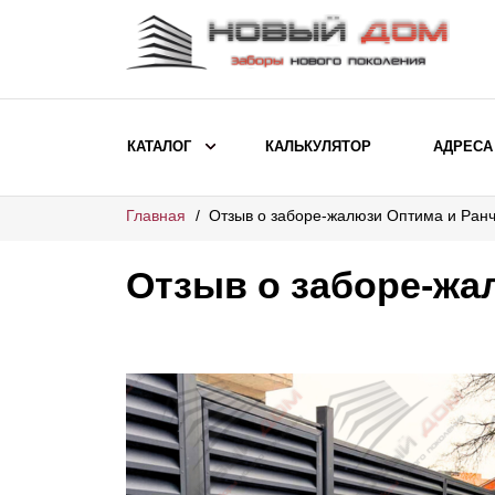
КАТАЛОГ
КАЛЬКУЛЯТОР
АДРЕСА
Главная
Отзыв о заборе-жалюзи Оптима и Ран
ВЫБОР ПО МОДЕЛИ
Заборы Ранчо
Отзыв о заборе-жа
Заборы Хай-тек
Заборы Классика
Заборы Жалюзи
ВЫБОР ПО НАЗНАЧЕНИЮ
Заборы и ограждения для детских
садов