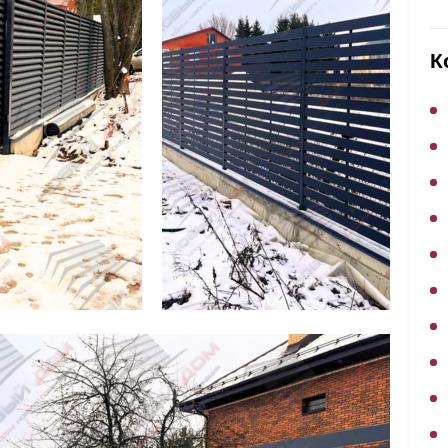
ВЫБОР ПО ХАРАКТЕРИСТИКАМ
Горизонтальные заборы
К
Высокие заборы
Красивые, дизайнерские заборы
ВЫБОР ПО СПОСОБУ МОНТАЖА
Заборы под ключ
Готовые заборы
Комплекты заборов-лего "сделай сам"
Быстровозводимые заборы