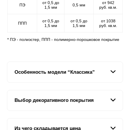
от 0,5 до
от 942
ПЭ
0,5 мм
1,5 мм
руб. кв.м.
от 0,5 до
от 0,5 до
от 1038
ППП
1,5 мм
1,5 мм
руб. кв.м.
* ПЭ - полиэстер, ППП - полимерно-порошковое покрытие
Особенность модели “Классика”
Мы подумали: “Если есть модель “Ранчо”, в которой
Выбор декоративного покрытия
ламели имитируют доски и расположены
горизонтально, то почему бы не сделать модель, в
которой ламели будут расположены вертикально”.
Подумали и разработали модель “Классика”. Почему
Во всех наших моделях используется два типа
классика? Потому что такой забор, это в какой-то
Из чего складывается цена