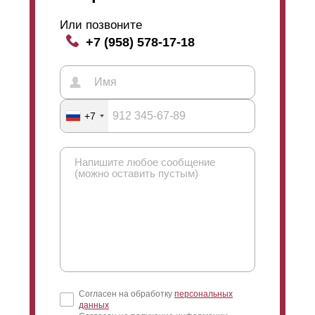
забор выглядит одинаково с двух сторон. Такой забор
Или позвоните
ставят, например, между двух участков или в других
+7 (958) 578-17-18
случаях, когда необходим презентабельный вид с
каждой стороны. Односторонний забор,
соответственно, имеет лицевую сторону (для улицы)
и изнаночную (для двора). Так можно сэкономить,
потому что стали на односторонний забор требуется
меньше (см. рисунок профиля).
+7
Согласен на обработку
персональных
данных